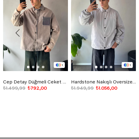
1
1
Cep Detay Düğmeli Ceket Taş Rengi
Hardstone Nakışlı Oversize Ceket Gri
₺1.499,99
₺792,00
₺1.949,99
₺1.056,00