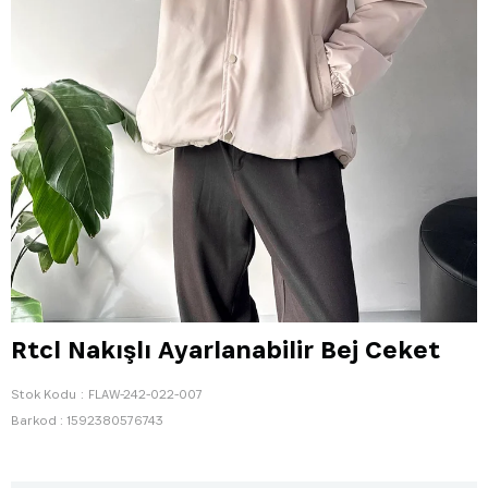
Rtcl Nakışlı Ayarlanabilir Bej Ceket
Stok Kodu
FLAW-242-022-007
Barkod
:
1592380576743