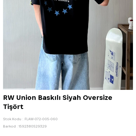
RW Union Baskılı Siyah Oversize
Tişört
Stok Kodu
FLAW-072-005-060
Barkod
:
1592380529329