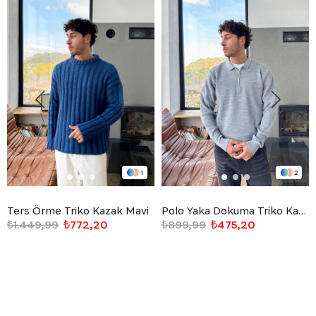
1
2
Ters Örme Triko Kazak Mavi
Polo Yaka Dokuma Triko Kazak Gri
₺1.449,99
₺772,20
₺899,99
₺475,20