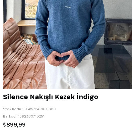
Silence Nakışlı Kazak İndigo
Stok Kodu
FLAW-214-007-008
Barkod
:
1592380743251
₺899,99