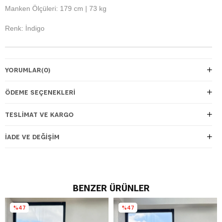
Manken Ölçüleri: 179 cm | 73 kg
Renk: İndigo
YORUMLAR
(0)
ÖDEME SEÇENEKLERI
TESLIMAT VE KARGO
İADE VE DEĞIŞIM
BENZER ÜRÜNLER
%47
%47