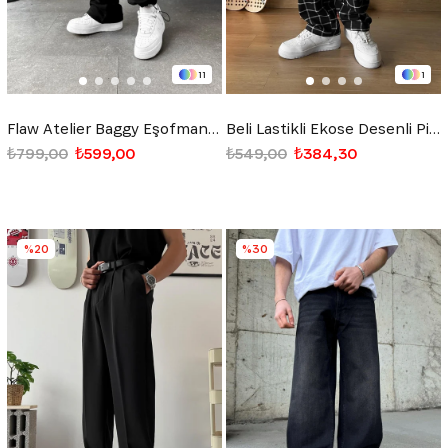
11
1
Flaw Atelier Baggy Eşofman Altı Siyah
Beli Lastikli Ekose Desenli Pijama Siyah
₺799,00
₺599,00
₺549,00
₺384,30
%20
%30