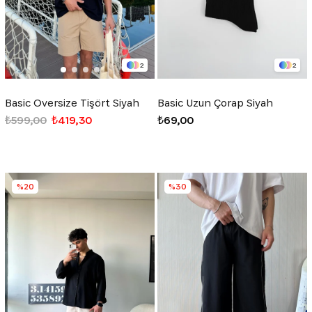
2
2
Basic Oversize Tişört Siyah
Basic Uzun Çorap Siyah
₺599,00
₺419,30
₺69,00
%20
%30