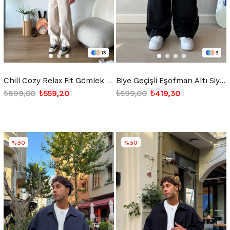
13
3
Chill Cozy Relax Fit Gömlek Siyah
Biye Geçişli Eşofman Altı Siyah
₺699,00
₺559,20
₺599,00
₺419,30
%30
%30