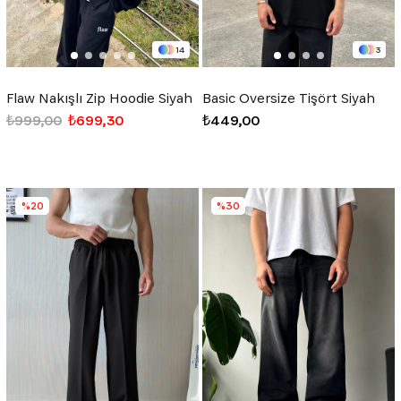
14
3
Flaw Nakışlı Zip Hoodie Siyah
Basic Oversize Tişört Siyah
₺999,00
₺699,30
₺449,00
%20
%30