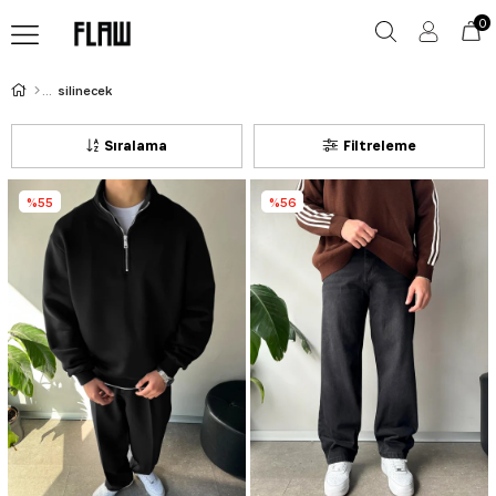
0
silinecek
Sıralama
Filtreleme
%55
%56