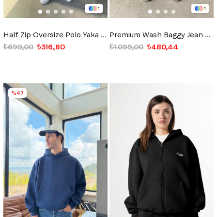
1
1
Half Zip Oversize Polo Yaka Sweatshirt Siyah
Premium Wash Baggy Jean Siyah
₺699,00
₺316,80
₺1.099,00
₺480,44
%47