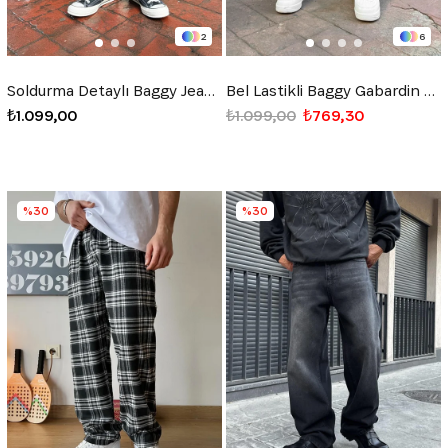
2
6
Soldurma Detaylı Baggy Jean Mavi
Bel Lastikli Baggy Gabardin Pantolon Siyah
₺1.099,00
₺1.099,00
₺769,30
%30
%30