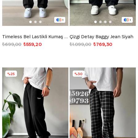
1
1
Timeless Bel Lastikli Kumaş Pantolon Siyah
Çizgi Detay Baggy Jean Siyah
₺699,00
₺559,20
₺1.099,00
₺769,30
%25
%30