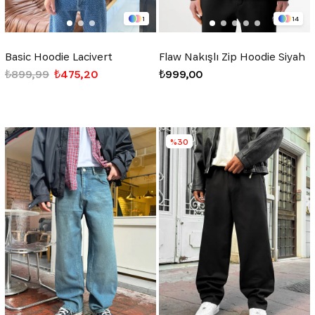
1
14
Basic Hoodie Lacivert
Flaw Nakışlı Zip Hoodie Siyah
₺899,99
₺475,20
₺999,00
%30