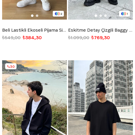
2
1
Beli Lastikli Ekoseli Pijama Siyah
Eskitme Detay Çizgili Baggy Jean Siyah
₺549,00
₺384,30
₺1.099,00
₺769,30
%30