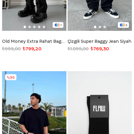
1
2
Old Money Extra Rahat Baggy Fit Kumaş Pantolon Siyah
Çizgili Super Baggy Jean Siyah
₺999,00
₺799,20
₺1.099,00
₺769,30
%30