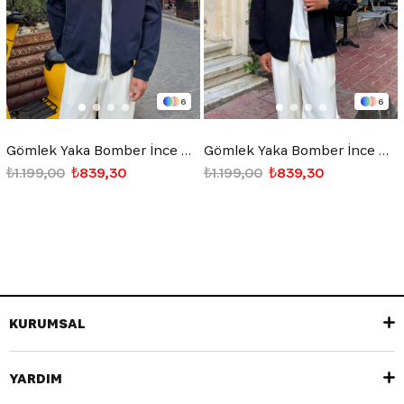
6
6
Gömlek Yaka Bomber İnce Ceket Lacivert
Gömlek Yaka Bomber İnce Ceket Siyah
₺1.199,00
₺839,30
₺1.199,00
₺839,30
KURUMSAL
YARDIM