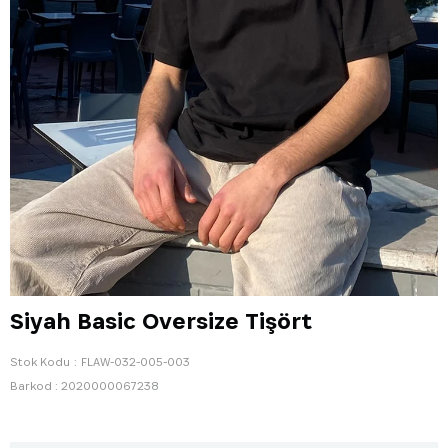
Siyah Basic Oversize Tişört
Stok Kodu
FLAW-032-005-003
Barkod
:
2020000067238