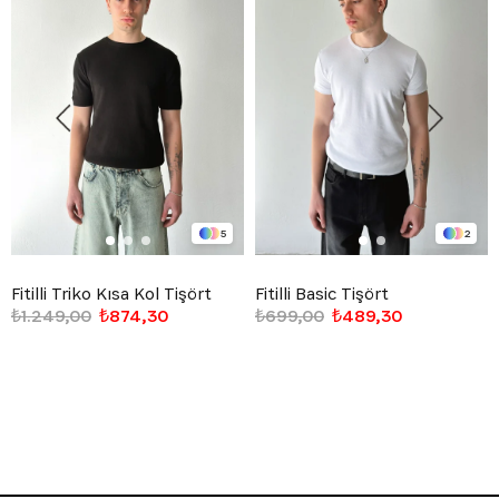
5
2
Fitilli Triko Kısa Kol Tişört
Fitilli Basic Tişört
₺1.249,00
₺874,30
₺699,00
₺489,30