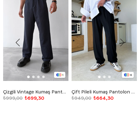
1
6
Çizgili Vintage Kumaş Pantolon Lacivert
Çift Pileli Kumaş Pantolon Siyah
₺999,00
₺699,30
₺949,00
₺664,30