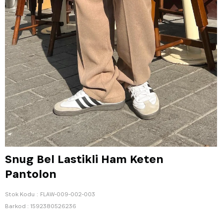
Snug Bel Lastikli Ham Keten
Pantolon
Stok Kodu
FLAW-009-002-003
Barkod
:
1592380526236