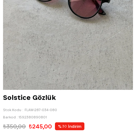
Solstice Gözlük
Stok Kodu
FLAW-287-034-080
Barkod
:
1592380890801
₺350,00
₺245,00
%
İndirim
30