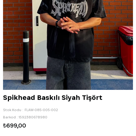
Spikhead Baskılı Siyah Tişört
Stok Kodu
FLAW-085-005-002
Barkod
:
1592380678980
₺699,00