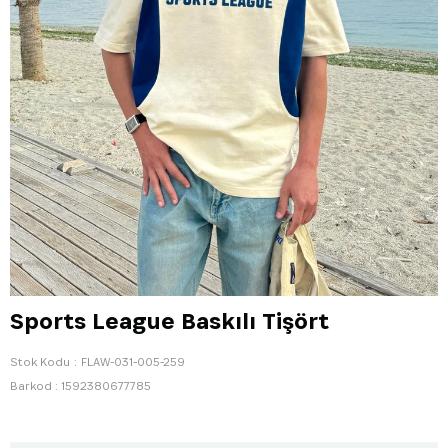
Sports League Baskılı Tişört
Stok Kodu
FLAW-031-005-259
Barkod
:
1592380677785