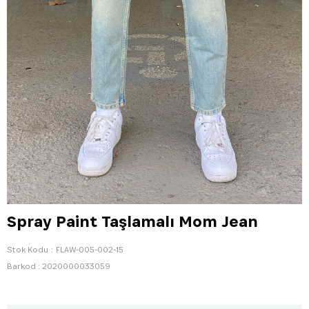
Spray Paint Taşlamalı Mom Jean
Stok Kodu
FLAW-005-002-15
Barkod
:
2020000033059