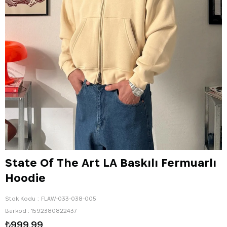
State Of The Art LA Baskılı Fermuarlı
Hoodie
Stok Kodu
FLAW-033-038-005
Barkod
:
1592380822437
₺999,99