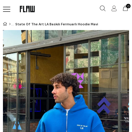
0
State Of The Art LA Baskılı Fermuarlı Hoodie Mavi