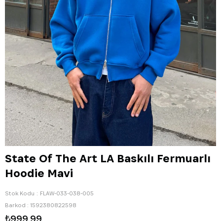
State Of The Art LA Baskılı Fermuarlı
Hoodie Mavi
Stok Kodu
FLAW-033-038-005
Barkod
:
1592380822598
₺999,99