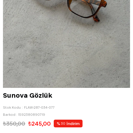
Sunova Gözlük
Stok Kodu
FLAW-287-034-077
Barkod
:
1592380890719
₺350,00
₺245,00
%
İndirim
30