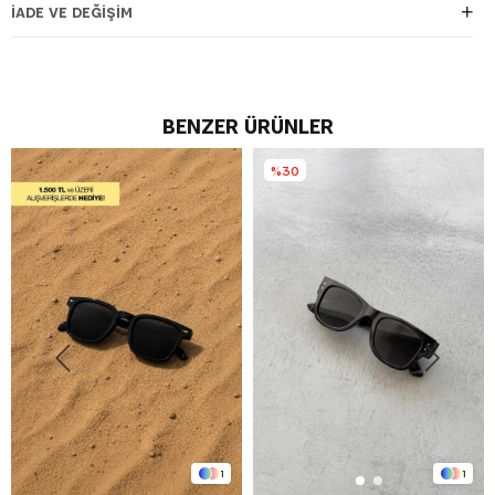
İADE VE DEĞIŞIM
BENZER ÜRÜNLER
%30
1
1