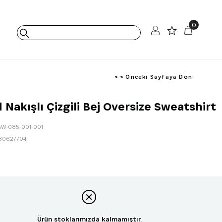
0
< < Önceki Sayfaya Dön
 Nakışlı Çizgili Bej Oversize Sweatshirt
AW-085-001-001
80627704
Ürün stoklarımızda kalmamıştır.