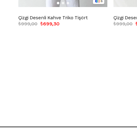
5
Çizgi Desenli Kahve Triko Tişört
Çizgi Desen
₺999,00
₺699,30
₺999,00