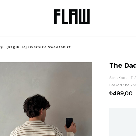
şlı Çizgili Bej Oversize Sweatshirt
The Dad
Stok Kodu
FL
Barkod
:
15923
₺499,00