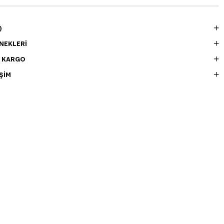
)
NEKLERI
E KARGO
ŞIM