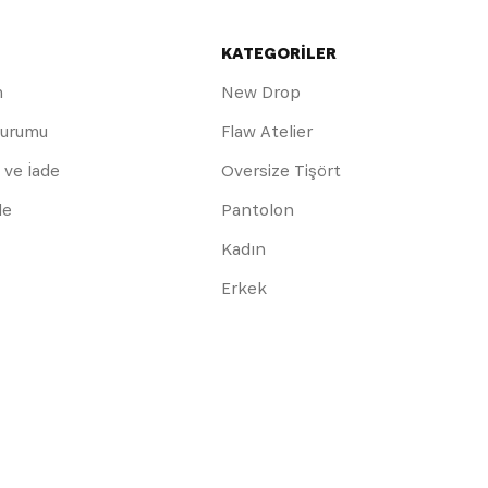
KATEGORİLER
m
New Drop
Durumu
Flaw Atelier
 ve İade
Oversize Tişört
de
Pantolon
Kadın
Erkek