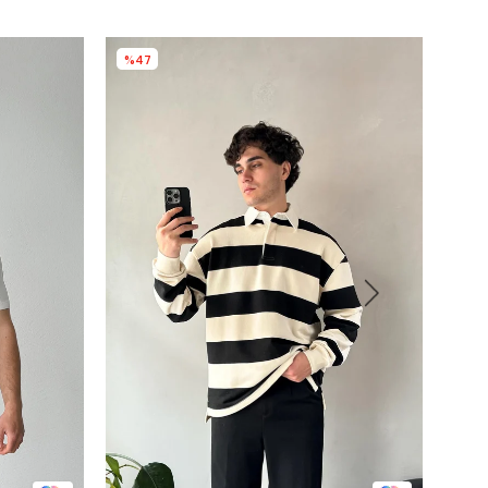
%47
%5