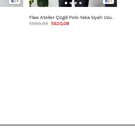
5
1
Flaw Atelier Çizgili Polo Yaka Siyah Uzun Kollu Sweatshirt
Human
₺989,99
₺520,08
₺849