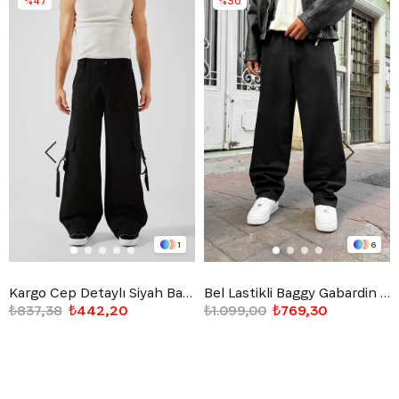
%47
%30
1
6
Kargo Cep Detaylı Siyah Baggy Jean
Bel Lastikli Baggy Gabardin Pantolon Siyah
₺837,38
₺442,20
₺1.099,00
₺769,30