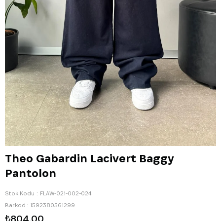
Theo Gabardin Lacivert Baggy
Pantolon
Stok Kodu
FLAW-021-002-024
Barkod
:
1592380561299
₺804,00