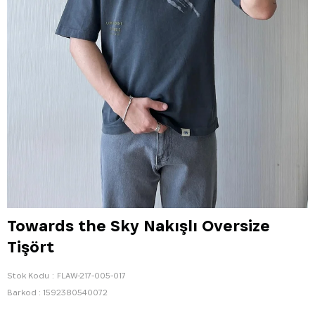
Towards the Sky Nakışlı Oversize
Tişört
Stok Kodu
FLAW-217-005-017
Barkod
:
1592380540072