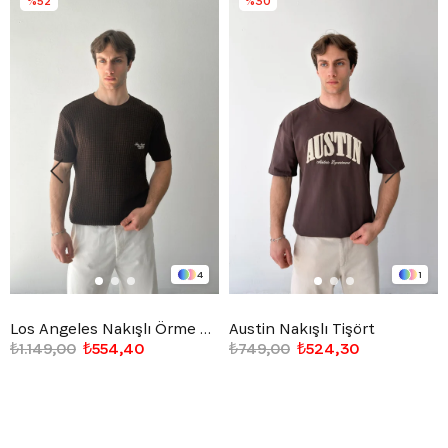
%52
%30
4
1
Los Angeles Nakışlı Örme Triko Tişört
Austin Nakışlı Tişört
₺1.149,00
₺554,40
₺749,00
₺524,30