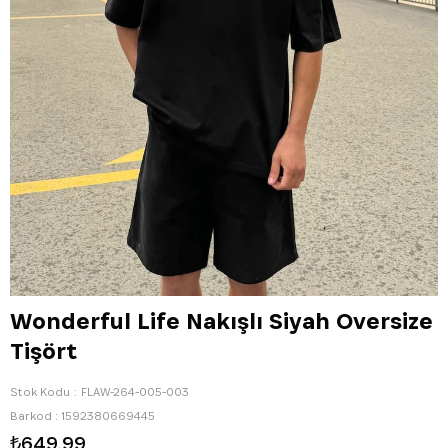
Wonderful Life Nakışlı Siyah Oversize
Tişört
Stok Kodu
FLAW-264-005-003
Barkod
:
1592380669445
₺649,99