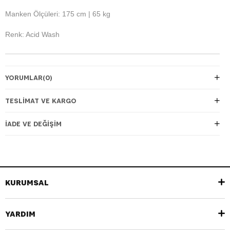
Manken Ölçüleri: 175 cm | 65 kg
Renk: Acid Wash
YORUMLAR
(0)
TESLIMAT VE KARGO
İADE VE DEĞIŞIM
KURUMSAL
YARDIM