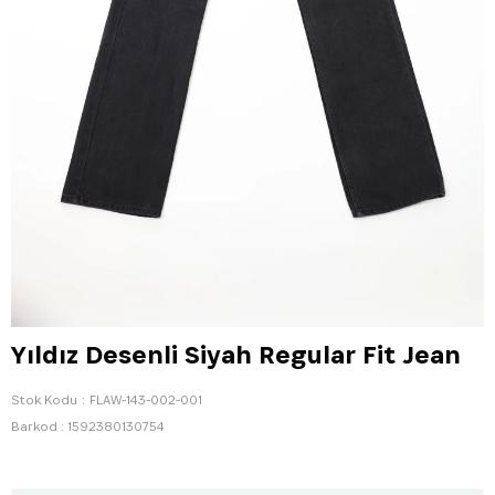
Yıldız Desenli Siyah Regular Fit Jean
Stok Kodu
FLAW-143-002-001
Barkod
:
1592380130754