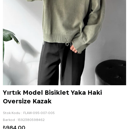
Yırtık Model Bisiklet Yaka Haki
Oversize Kazak
Stok Kodu
FLAW-095-007-005
Barkod
:
1592380598462
₺984,00