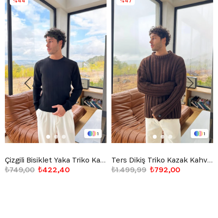
%44
%47
1
1
Çizgili Bisiklet Yaka Triko Kazak Siyah
Ters Dikiş Triko Kazak Kahverengi
₺749,00
₺422,40
₺1.499,99
₺792,00