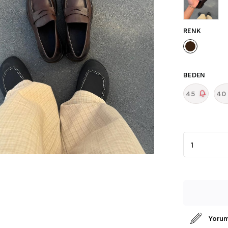
RENK
BEDEN
45
40
Yorum