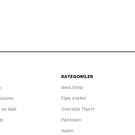
KATEGORİLER
m
New Drop
Durumu
Flaw Atelier
 ve İade
Oversize Tişört
de
Pantolon
Kadın