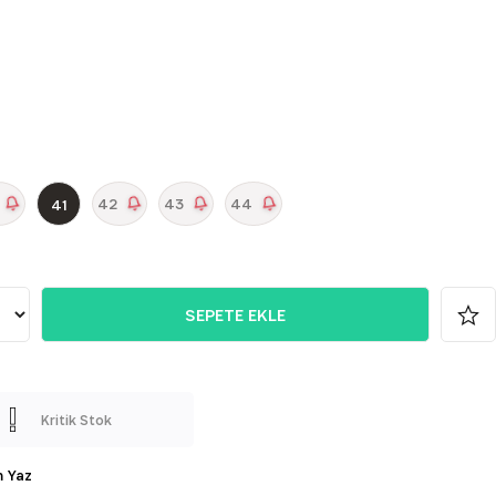
42
43
44
41
Kritik Stok
 Yaz