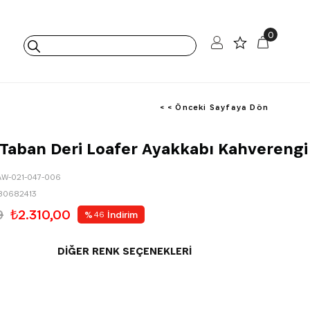
0
< < Önceki Sayfaya Dön
Taban Deri Loafer Ayakkabı Kahverengi
AW-021-047-006
80682413
9
₺2.310,00
%
İndirim
46
DIĞER RENK SEÇENEKLERI