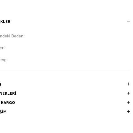
KLERI
ndeki Beden:
ri:
engi
)
NEKLERI
E KARGO
ŞIM