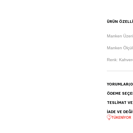
ÜRÜN ÖZELLI
Manken Üzeri
Manken Ölçüle
Renk: Kahver
YORUMLAR
(0
ÖDEME SEÇE
TESLIMAT V
İADE VE DEĞI
TÜKENIYOR