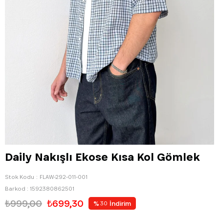
Daily Nakışlı Ekose Kısa Kol Gömlek
Stok Kodu
FLAW-292-011-001
Barkod
:
1592380862501
₺999,00
₺699,30
%
İndirim
30