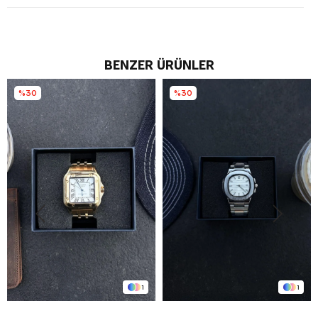
BENZER ÜRÜNLER
%30
%30
1
1