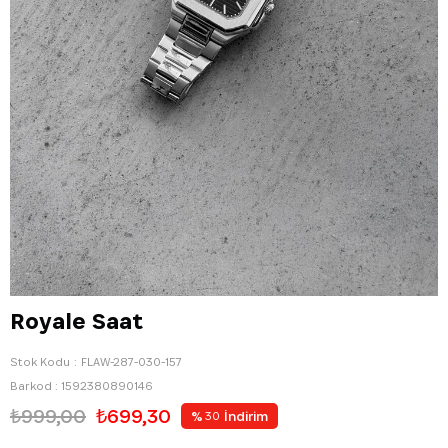
Royale Saat
Stok Kodu
FLAW-287-030-157
Barkod
:
1592380890146
₺999,00
₺699,30
%
İndirim
30