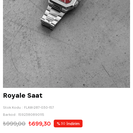
Royale Saat
Stok Kodu
FLAW-287-030-157
Barkod
:
1592380890115
₺999,00
₺699,30
%
İndirim
30